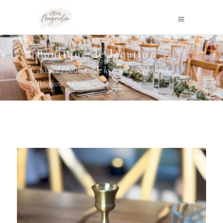
Boutique de location
Accueil
/
Boutique de location
/
Bougeoirs
/
Bougeoir « Eram »