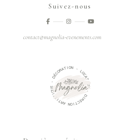
Suivez-nous
contact@magnolia-evenements.com
T
A
I
O
R
O
N
C
É
-
D
L
O
-
C
A
E
U
T
Q
I
O
I
N
T
S
-
I
T
D
R
A
I
R
N
E
O
C
T
I