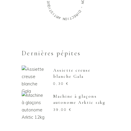
E
O
U
N
Q
I
-
T
S
D
I
I
T
R
R
E
A
C
T
N
I
O
Dernières pépites
Assiette creuse
blanche Gala
0,30
€
Machine à glaçons
autonome Arktic 12kg
39,00
€