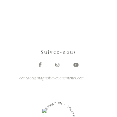
Suivez-nous
contact@magnolia-evenements.com
O
I
T
N
A
R
-
O
C
L
É
O
D
C
A
-
T
I