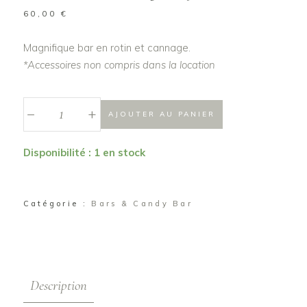
60,00
€
Magnifique bar en rotin et cannage.
*Accessoires non compris dans la location
_
Bar
+
AJOUTER AU PANIER
rotin
cannage
Disponibilité : 1 en stock
"Jules"
quantité
Catégorie :
Bars & Candy Bar
Description