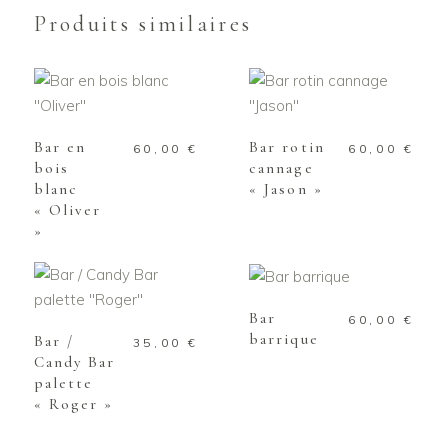
Produits similaires
AJOUTER AU
AJOUTER AU
PANIER
PANIER
Bar en
Bar rotin
60,00
€
60,00
€
bois
cannage
blanc
« Jason »
« Oliver
»
AJOUTER AU
PANIER
AJOUTER AU
PANIER
Bar
60,00
€
barrique
Bar /
35,00
€
Candy Bar
palette
« Roger »