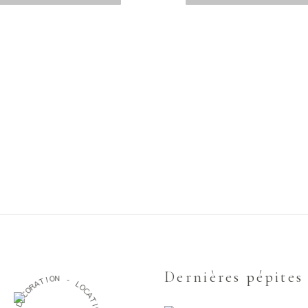
Dernières pépites
O
N
I
T
-
A
R
L
O
O
C
C
É
A
D
T